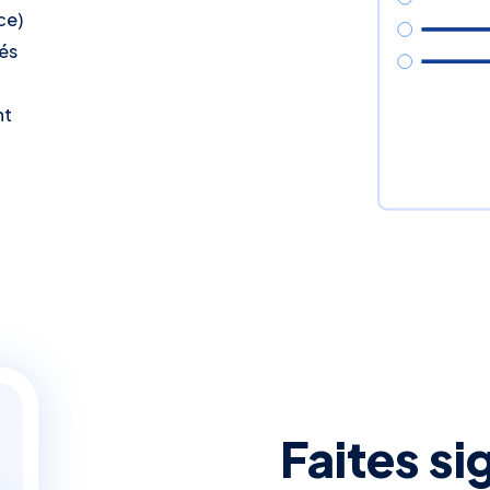
ce)
és
nt
Faites s