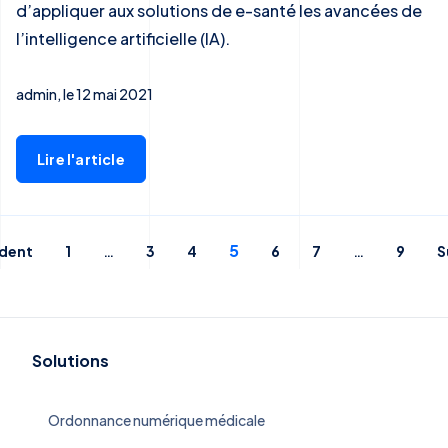
d’appliquer aux solutions de e-santé les avancées de
l’intelligence artificielle (IA).
admin, le 12 mai 2021
Lire l'article
…
5
…
dent
1
3
4
6
7
9
S
Solutions
Ordonnance numérique médicale