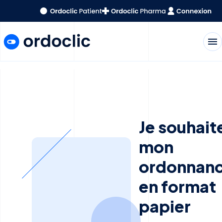
menu
Je souhait
mon
ordonnan
en format
papier